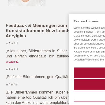
Cookie Hinweis
Feedback & Meinungen zum
Wenn Sie eine Website besu
Kunststoffrahmen New Lifestyle mit
geschieht meist in Form von
Acrylglas
Gerät handeln. Meist werd
gewährleisten. Durch diese 
⭐⭐⭐⭐⭐
aber ein personalisiertere
Sie sich entscheiden, best
„Alles super, Bilderrahmen in Silber , Acrylglas schnell
Kategorieüberschriften, um
bestimmter Arten von Cooki
und einfach eingebaut. bin zufrieden. Danke“
(
Quelle:
gestellten Website und Dien
amazon.de
)
⭐⭐⭐⭐⭐
„Perfekter Bilderrahmen, gute Qualität.
“
(
Quelle: amazon.de
)
⭐⭐⭐⭐⭐
„Die Bilderrahmen kommen super eingepackt an und
haben eine top Qualität! Ich bin überaus zufrieden und
kann den Artikel nur weiterempfehlen!.“
(
Quelle: amazon.de
)