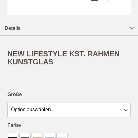
Zum
Anfang
Details
der
Bildergalerie
springen
NEW LIFESTYLE KST. RAHMEN
KUNSTGLAS
ab
15,94 €
*
Größe
Farbe