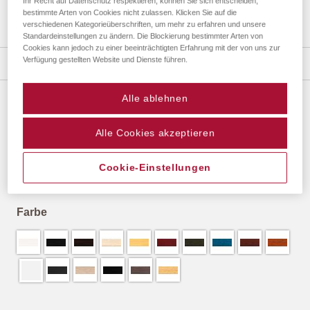
Ihr Recht auf Datenschutz respektieren, können Sie sich entscheiden,
bestimmte Arten von Cookies nicht zulassen. Klicken Sie auf die
verschiedenen Kategorieüberschriften, um mehr zu erfahren und unsere
Standardeinstellungen zu ändern. Die Blockierung bestimmter Arten von
Zum
Cookies kann jedoch zu einer beeinträchtigten Erfahrung mit der von uns zur
Anfang
Verfügung gestellten Website und Dienste führen.
Details
der
Bildergalerie
Alle ablehnen
springen
MADRID ZUSCHNITTSERVICE
Alle Cookies akzeptieren
(2032)
8,44 €
*
Cookie-Einstellungen
Farbe