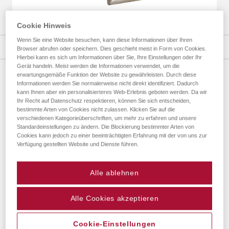
Cookie Hinweis
Zum
Anfang
Wenn Sie eine Website besuchen, kann diese Informationen über Ihren
Details
Browser abrufen oder speichern. Dies geschieht meist in Form von Cookies.
der
Hierbei kann es sich um Informationen über Sie, Ihre Einstellungen oder Ihr
Bildergalerie
Gerät handeln. Meist werden die Informationen verwendet, um die
springen
erwartungsgemäße Funktion der Website zu gewährleisten. Durch diese
Informationen werden Sie normalerweise nicht direkt identifiziert. Dadurch
DIJON PORTRAITRAHMEN
kann Ihnen aber ein personalisierteres Web-Erlebnis geboten werden. Da wir
ab
19,45 €
*
Ihr Recht auf Datenschutz respektieren, können Sie sich entscheiden,
bestimmte Arten von Cookies nicht zulassen. Klicken Sie auf die
verschiedenen Kategorieüberschriften, um mehr zu erfahren und unsere
Standardeinstellungen zu ändern. Die Blockierung bestimmter Arten von
Größe
Cookies kann jedoch zu einer beeinträchtigten Erfahrung mit der von uns zur
Verfügung gestellten Website und Dienste führen.
Alle ablehnen
Alle Cookies akzeptieren
Ähnliche Produkte
Cookie-Einstellungen