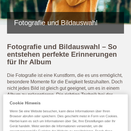
Fotografie und Bildauswahl
Fotografie und Bildauswahl – So
entstehen perfekte Erinnerungen
für Ihr Album
Die Fotografie ist eine Kunstform, die es uns ermöglicht,
besondere Momente für die Ewigkeit festzuhalten. Doch
nicht jedes Bild ist gleich gut geeignet, um es in einem
Album zu präsentieren. Die richtige Technik bei der
Aufnahme, die Wahl der besten Fotos und eine gezielte
Cookie Hinweis
Bildbearbeitung können den Unterschied zwischen
Wenn Sie eine Website besuchen, kann diese Informationen über Ihren
einem gewöhnlichen und einem außergewöhnlichen
Browser abrufen oder speichern. Dies geschieht meist in Form von Cookies.
Erinnerungsalbum ausmachen. In diesem Ratgeber
Hierbei kann es sich um Informationen über Sie, Ihre Einstellungen oder Ihr
Gerät handeln. Meist werden die Informationen verwendet, um die
erfahren Sie, wie Sie Fotos aufnehmen, die perfekt in Ihr
erwartungsgemäße Funktion der Website zu gewährleisten. Durch diese