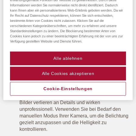
Album passen, wie Sie die besten Bilder auswählen und
Informationen werden Sie normalerweise nicht direkt identifiziert. Dadurch
wie Sie durch Bildbearbeitung und -optimierung Ihre
kann Ihnen aber ein personalisierteres Web-Erlebnis geboten werden. Da wir
Fotos noch schöner machen.
Ihr Recht auf Datenschutz respektieren, können Sie sich entscheiden,
bestimmte Arten von Cookies nicht zulassen. Klicken Sie auf die
verschiedenen Kategorieüberschriften, um mehr zu erfahren und unsere
Die besten Fototechniken für perfekte
Standardeinstellungen zu ändern. Die Blockierung bestimmter Arten von
Erinnerungen: Wie man Fotos aufnimmt,
Cookies kann jedoch zu einer beeinträchtigten Erfahrung mit der von uns zur
die im Album gut zur Geltung kommen
Verfügung gestellten Website und Dienste führen.
Um Fotos zu machen, die nicht nur im Moment
Alle ablehnen
beeindruckend sind, sondern auch in einem Album
hervorragend zur Geltung kommen, sollten Sie auf
einige grundlegende Fototechniken achten:
Alle Cookies akzeptieren
Die richtige Belichtung wählen:
Um Fotos für Ihr
Cookie-Einstellungen
Album zu optimieren, ist es wichtig, die richtige
Belichtung zu wählen. Zu dunkle oder zu helle
Bilder verlieren an Details und wirken
unprofessionell. Verwenden Sie bei Bedarf den
manuellen Modus Ihrer Kamera, um die Belichtung
gezielt anzupassen und die Helligkeit zu
kontrollieren.