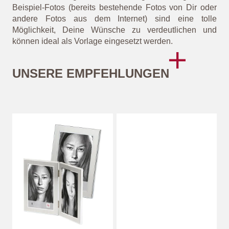
Professionelle Portraitfotografie
Wenn Du auf Nummer sichergehen willst, kannst Du Dir
natürlich auch professionelle Hilfe bei Fotografen holen.
Einige Fotografen haben sich sogar auf die
Portraitfotografie spezialisiert und zaubern mithilfe ihres
Know-Hows wunderschöne Bilder mit „Geling-Garantie“.
Spreche am besten Deine Vorstellungen und Wünsche
vor dem Shooting mit der/dem Fotografen/Fotografin ab.
Beispiel-Fotos (bereits bestehende Fotos von Dir oder
andere Fotos aus dem Internet) sind eine tolle
Möglichkeit, Deine Wünsche zu verdeutlichen und
können ideal als Vorlage eingesetzt werden.
UNSERE EMPFEHLUNGEN