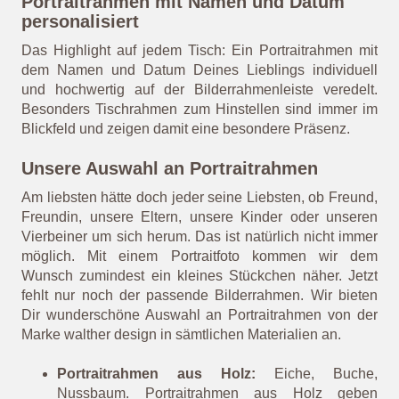
Abitur-Prüfung
, die
Weihnachtsfeier
mit der gesamten
Familie, das
erste
Ultraschallbild
Eures Babys, der
erste Ausflug zu dritt … – die Liste wertvoller Momente
ist lang. Wenn Du nicht bis zum nächsten großen
Ereignis warten, sondern einfach so individuelle Freude
schenken möchtest, haben wir im Konfigurator liebevolle
und themenspezifische Vorlagen und Ideen für Dich
zusammengestellt. Lass Dich von uns inspirieren!
Portraitrahmen mit Namen und Datum
p
ersonalisiert
Das Highlight auf jedem Tisch: Ein Portraitrahmen mit
dem Namen und Datum Deines Lieblings individuell
und hochwertig auf der Bilderrahmenleiste veredelt.
Besonders Tischrahmen zum Hinstellen sind immer im
Blickfeld und zeigen damit eine besondere Präsenz.
Unsere Auswahl an Portraitrahmen
Am liebsten hätte doch jeder seine Liebsten, ob Freund,