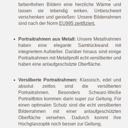
Freundin, unsere Eltern, unsere Kinder oder unseren
Vierbeiner um sich herum. Das ist natürlich nicht immer
möglich. Mit einem Portraitfoto kommen wir dem
Wunsch zumindest ein kleines Stückchen näher. Jetzt
fehlt nur noch der passende Bilderrahmen. Wir bieten
Dir wunderschöne Auswahl an Portraitrahmen von der
Marke walther design in sämtlichen Materialien an.
Portraitrahmen aus Holz:
Eiche, Buche,
Nussbaum. Portraitrahmen aus Holz geben
farbenfrohen Bildern eine herzliche Wärme und
lassen sie lebendig wirken. Unbeschwert
verschenken und genießen: Unsere Bilderrahmen
sind nach der Norm
EU995 zertifiziert.
Portraitrahmen aus Metall:
Unsere Metallrahmen
haben eine elegante Samtrückwand mit
integriertem Aufsteller. Darüber hinaus sind einige
Portraitrahmen mit Metallprofil echt versilberter und
haben eine anlaufgeschützte Oberfläche.