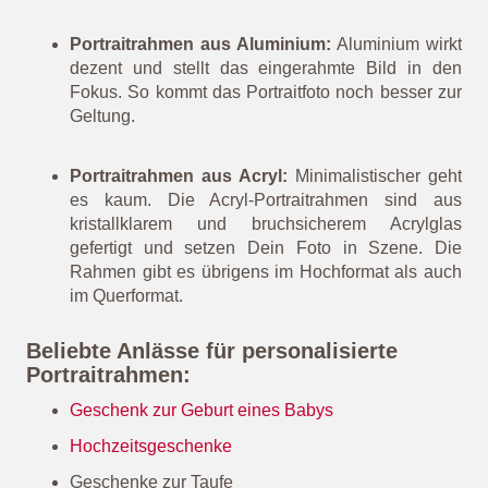
Versilberte Portraitrahmen:
Klassisch, edel und
absolut zeitlos sind die versilberten
Portraitrahmen. Besonders Schwarz-Weiße
Portraitfotos kommen darin super zur Geltung. Für
einen optimalen Schutz sind die echt versilberten
Bilderrahmen mit einer anlaufgeschützten
Oberfläche versehen. Dadurch kommt ihre
Hochglanzoptik noch besser zur Geltung.
Portraitrahmen aus Aluminium:
Aluminium wirkt
dezent und stellt das eingerahmte Bild in den
Fokus. So kommt das Portraitfoto noch besser zur
Geltung.
Portraitrahmen aus Acryl:
Minimalistischer geht
es kaum. Die Acryl-Portraitrahmen sind aus
kristallklarem und bruchsicherem Acrylglas
gefertigt und setzen Dein Foto in Szene. Die