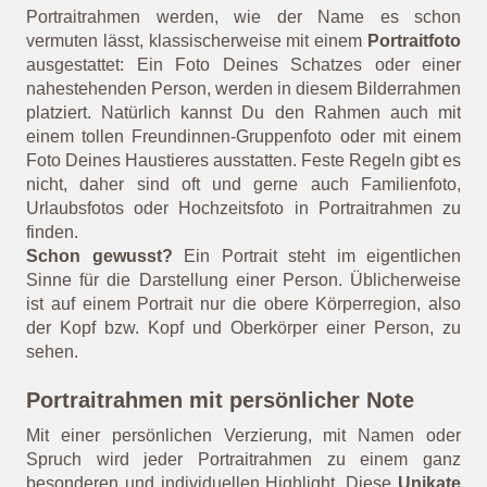
sich in erster Linie durch ihre kleineren Formate (bis
einschließlich 20 x 30 cm) aus und zählen zu den
beliebten Bilderrahmen-Klassikern. Dank ihres
integrierten Aufstellers werden sie besonders gerne als
Tischrahmen
oder als dekoratives Highlight im Regal
aufgestellt oder auf der Fensterablage eingesetzt und
entpuppen sich als wahre Wohnaccessoires.
Wozu werden Portraitrahmen
genutzt?
Portraitrahmen werden, wie der Name es schon
vermuten lässt, klassischerweise mit einem
Portraitfoto
ausgestattet: Ein Foto Deines Schatzes oder einer
nahestehenden Person, werden in diesem Bilderrahmen
platziert. Natürlich kannst Du den Rahmen auch mit
einem tollen Freundinnen-Gruppenfoto oder mit einem
Foto Deines Haustieres ausstatten. Feste Regeln gibt es
nicht, daher sind oft und gerne auch Familienfoto,
Urlaubsfotos oder Hochzeitsfoto in Portraitrahmen zu
finden.
Schon gewusst?
Ein Portrait steht im eigentlichen