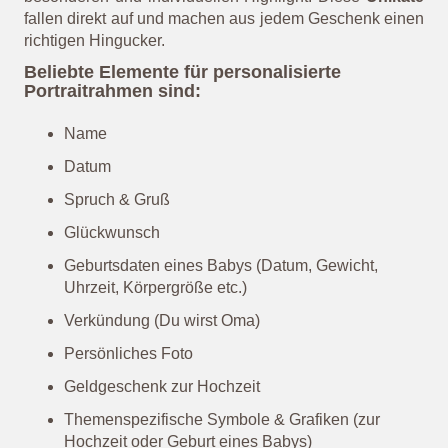
Sinne für die Darstellung einer Person. Üblicherweise
ist auf einem Portrait nur die obere Körperregion, also
der Kopf bzw. Kopf und Oberkörper einer Person, zu
sehen.
Portraitrahmen mit persönlicher Note
Mit einer persönlichen Verzierung, mit Namen oder
Spruch wird jeder Portraitrahmen zu einem ganz
besonderen und individuellen Highlight. Diese
Unikate
fallen direkt auf und machen aus jedem Geschenk einen
richtigen Hingucker.
Beliebte Elemente für personalisierte
Portraitrahmen sind:
Name
Datum
Spruch & Gruß
Glückwunsch