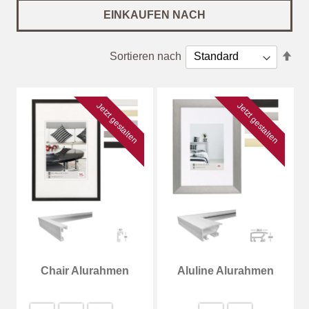
EINKAUFEN NACH
In
Sortieren nach
abs
Rei
Jetzt gestalten
Jetzt gestalten
Chair Alurahmen
Aluline Alurahmen