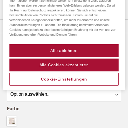
Informationen werden Sie normalerweise nicht direkt identifiziert. Dadurch
kann Ihnen aber ein personalisierteres Web-Erlebnis geboten werden. Da wir
Ihr Recht auf Datenschutz respektieren, können Sie sich entscheiden,
bestimmte Arten von Cookies nicht zulassen. Klicken Sie auf die
Zum
verschiedenen Kategorieüberschriften, um mehr zu erfahren und unsere
Anfang
Standardeinstellungen zu ändern. Die Blockierung bestimmter Arten von
Details
der
Cookies kann jedoch zu einer beeinträchtigten Erfahrung mit der von uns zur
Bildergalerie
Verfügung gestellten Website und Dienste führen.
springen
ALU-BILDERSCHIENE
Alle ablehnen
ab
41,90 €
*
Alle Cookies akzeptieren
Cookie-Einstellungen
Größe
Farbe