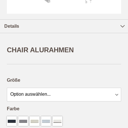
Zum
Anfang
Details
der
Bildergalerie
springen
CHAIR ALURAHMEN
ab
21,84 €
*
Größe
Farbe