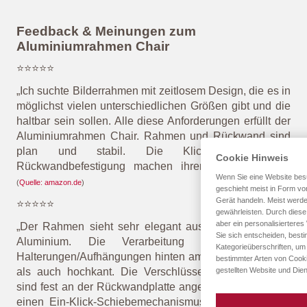
Feedback & Meinungen zum
Aluminiumrahmen Chair
⭐⭐⭐⭐⭐
„Ich suchte Bilderrahmen mit zeitlosem Design, die es in
möglichst vielen unterschiedlichen Größen gibt und die
haltbar sein sollen. Alle diese Anforderungen erfüllt der
Aluminiumrahmen Chair. Rahmen und Rückwand sind
plan und stabil. Die Klickklammern zur
Cookie Hinweis
Rückwandbefestigung machen ihren Job sehr gut.“
Wenn Sie eine Website besu
(
Quelle: amazon.de
)
geschieht meist in Form von
Gerät handeln. Meist werd
⭐⭐⭐⭐⭐
gewährleisten. Durch diese 
aber ein personalisiertere
„Der Rahmen sieht sehr elegant aus, wie gebürstetes
Sie sich entscheiden, best
Aluminium
. Die Verarbeitung ist super, hat
Kategorieüberschriften, um
Halterungen/Aufhängungen hinten am Rahmen für quer
bestimmter Arten von Cooki
als auch hochkant. Die Verschlüsse (Metallklemmen)
gestellten Website und Dien
sind fest an der Rückwandplatte angebracht und haben
einen Ein-Klick-Schiebemechanismus. Besser geht es