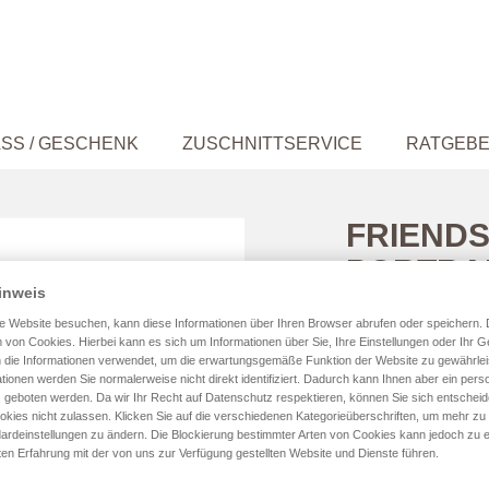
SS / GESCHENK
ZUSCHNITTSERVICE
RATGEB
FRIENDS
PORTRA
inweis
e Website besuchen, kann diese Informationen über Ihren Browser abrufen oder speichern. 
 von Cookies. Hierbei kann es sich um Informationen über Sie, Ihre Einstellungen oder Ihr G
 die Informationen verwendet, um die erwartungsgemäße Funktion der Website zu gewährlei
tionen werden Sie normalerweise nicht direkt identifiziert. Dadurch kann Ihnen aber ein perso
Größe
 geboten werden. Da wir Ihr Recht auf Datenschutz respektieren, können Sie sich entschei
okies nicht zulassen. Klicken Sie auf die verschiedenen Kategorieüberschriften, um mehr zu
ardeinstellungen zu ändern. Die Blockierung bestimmter Arten von Cookies kann jedoch zu e
ten Erfahrung mit der von uns zur Verfügung gestellten Website und Dienste führen.