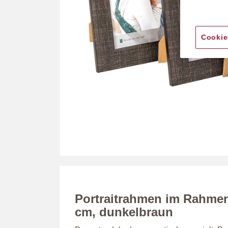
Cookie
Zum
Anfang
der
Bildergalerie
Portraitrahmen im Rahme
springen
cm, dunkelbraun