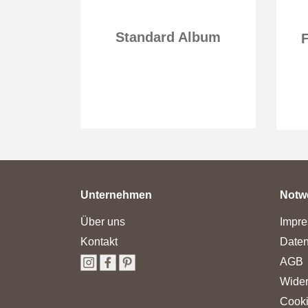
bum
Standard Album
Unternehmen
Notw
Über uns
Impr
Kontakt
Daten
AGB
Wider
Cooki