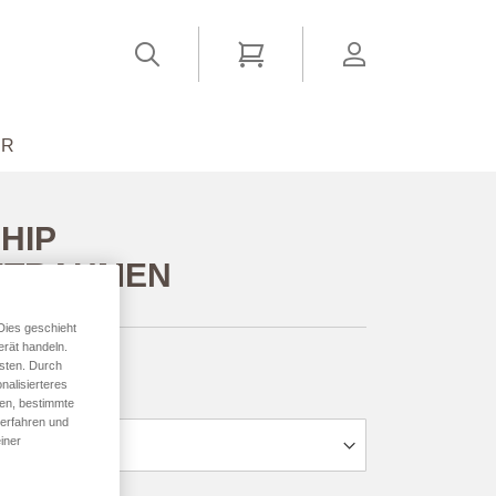
Suchen
Mein Warenkorb
account
ER
HIP
ITRAHMEN
ab
16,84 €
*
Dies geschieht
erät handeln.
sten. Durch
nalisierteres
den, bestimmte
 erfahren und
iner