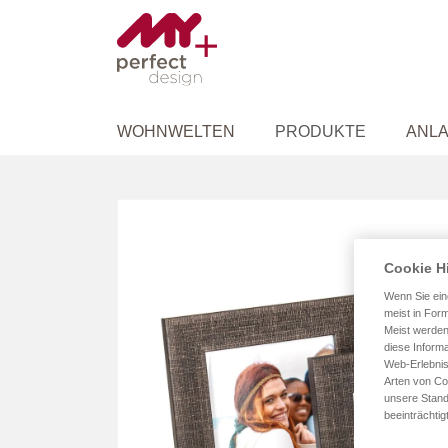
WOHNWELTEN
PRODUKTE
ANLA
Zum
Ende
der
Cookie H
Bildergalerie
springen
Wenn Sie ein
meist in Form
Meist werden
diese Informa
Web-Erlebnis
Arten von Co
unsere Stand
beeinträchtig