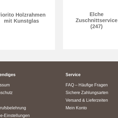
Elche
Fiorito Holzrahmen
Zuschnittservice
mit Kunstglas
(247)
endiges
Service
essum
FAQ – Häufige Fragen
schutz
Sichere Zahlungsarten
Versand & Lieferzeiten
rufsbelehrung
Mein Konto
e-Einstellungen