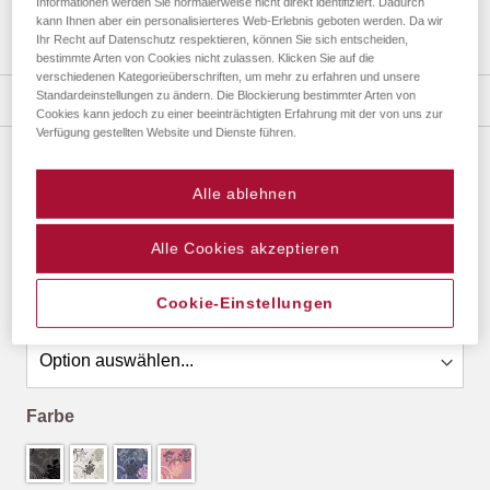
Informationen werden Sie normalerweise nicht direkt identifiziert. Dadurch
kann Ihnen aber ein personalisierteres Web-Erlebnis geboten werden. Da wir
Ihr Recht auf Datenschutz respektieren, können Sie sich entscheiden,
bestimmte Arten von Cookies nicht zulassen. Klicken Sie auf die
Zum
verschiedenen Kategorieüberschriften, um mehr zu erfahren und unsere
Anfang
Standardeinstellungen zu ändern. Die Blockierung bestimmter Arten von
Details
der
Cookies kann jedoch zu einer beeinträchtigten Erfahrung mit der von uns zur
Bildergalerie
Verfügung gestellten Website und Dienste führen.
springen
GRINDY ALBEN
Alle ablehnen
ab
27,45 €
*
Alle Cookies akzeptieren
Cookie-Einstellungen
Größe
Farbe