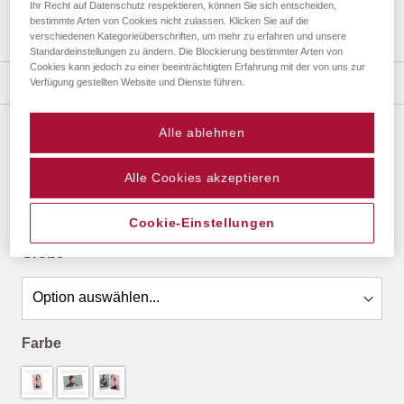
Ihr Recht auf Datenschutz respektieren, können Sie sich entscheiden,
bestimmte Arten von Cookies nicht zulassen. Klicken Sie auf die
verschiedenen Kategorieüberschriften, um mehr zu erfahren und unsere
Zum
Standardeinstellungen zu ändern. Die Blockierung bestimmter Arten von
Cookies kann jedoch zu einer beeinträchtigten Erfahrung mit der von uns zur
Anfang
Details
Verfügung gestellten Website und Dienste führen.
der
Bildergalerie
springen
Alle ablehnen
KUNSTGLAS PORTRAITRAHMEN
ab
10,14 €
*
Alle Cookies akzeptieren
Cookie-Einstellungen
Größe
Farbe