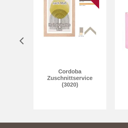
Cordoba
Zuschnittservice
en und
(3020)
s