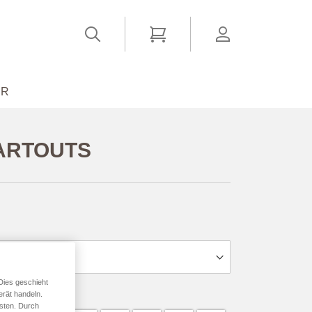
Suchen
Mein Warenkorb
account
ER
ARTOUTS
ab
10,74 €
*
Dies geschieht
erät handeln.
sten. Durch