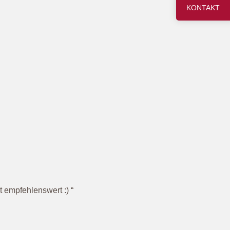
KONTAKT
 empfehlenswert :) “