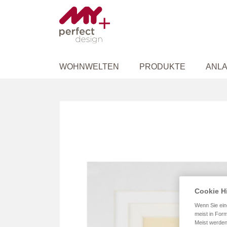
WOHNWELTEN
PRODUKTE
ANLA
Zum
Ende
der
Bildergalerie
springen
Cookie H
Wenn Sie ein
meist in Form
Meist werden