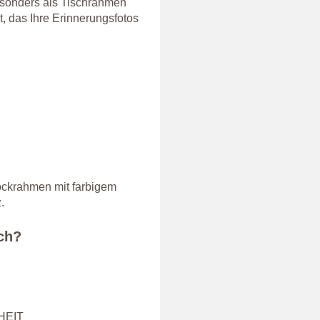
Besonders als Tischrahmen
t, das Ihre Erinnerungsfotos
lockrahmen mit farbigem
.
ich?
HEIT