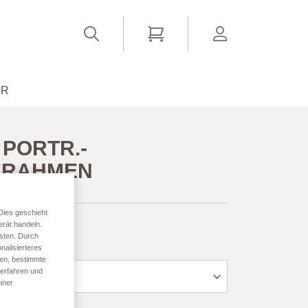
Suchen
Mein Warenkorb
account
ER
PORTR.-
ERAHMEN
ab
24,94 €
*
Dies geschieht
erät handeln.
sten. Durch
nalisierteres
den, bestimmte
 erfahren und
iner