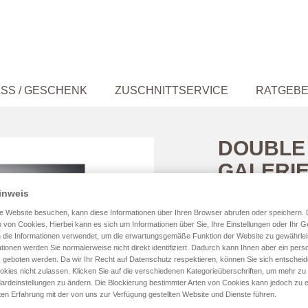
SS / GESCHENK
ZUSCHNITTSERVICE
RATGEB
DOUBLE 
GALERI
inweis
e Website besuchen, kann diese Informationen über Ihren Browser abrufen oder speichern. 
 von Cookies. Hierbei kann es sich um Informationen über Sie, Ihre Einstellungen oder Ihr G
 die Informationen verwendet, um die erwartungsgemäße Funktion der Website zu gewährlei
Größe
tionen werden Sie normalerweise nicht direkt identifiziert. Dadurch kann Ihnen aber ein perso
 geboten werden. Da wir Ihr Recht auf Datenschutz respektieren, können Sie sich entschei
okies nicht zulassen. Klicken Sie auf die verschiedenen Kategorieüberschriften, um mehr zu
ardeinstellungen zu ändern. Die Blockierung bestimmter Arten von Cookies kann jedoch zu e
ten Erfahrung mit der von uns zur Verfügung gestellten Website und Dienste führen.