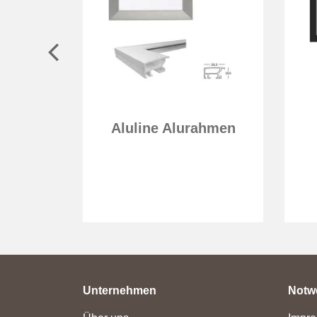
Aluline Alurahmen
vice
Unternehmen
Notw