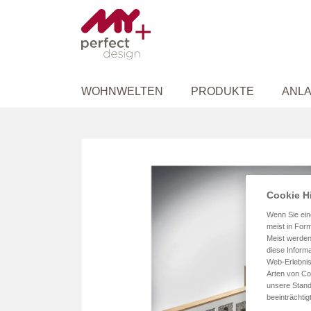
WOHNWELTEN
PRODUKTE
ANLA
Zum
Ende
der
Bildergalerie
Cookie H
springen
Wenn Sie ein
meist in Form
Meist werden
diese Informa
Web-Erlebnis
Arten von Co
unsere Stand
beeinträchtig