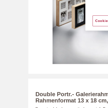
Cookie
Zum
Anfang
der
Bildergalerie
Double Portr.- Galerierah
springen
Rahmenformat 13 x 18 cm