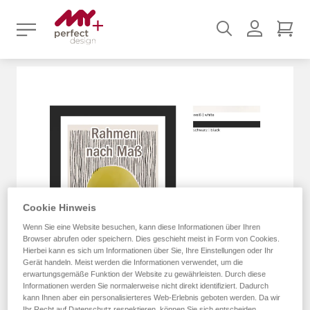
Suchen
Benutz
Mei
Zum
Ende
der
Bildergalerie
springen
Cookie Hinweis
Wenn Sie eine Website besuchen, kann diese Informationen über Ihren
Browser abrufen oder speichern. Dies geschieht meist in Form von Cookies.
Hierbei kann es sich um Informationen über Sie, Ihre Einstellungen oder Ihr
Gerät handeln. Meist werden die Informationen verwendet, um die
erwartungsgemäße Funktion der Website zu gewährleisten. Durch diese
Informationen werden Sie normalerweise nicht direkt identifiziert. Dadurch
kann Ihnen aber ein personalisierteres Web-Erlebnis geboten werden. Da wir
Ihr Recht auf Datenschutz respektieren, können Sie sich entscheiden,