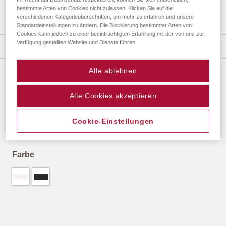
bestimmte Arten von Cookies nicht zulassen. Klicken Sie auf die
verschiedenen Kategorieüberschriften, um mehr zu erfahren und unsere
Standardeinstellungen zu ändern. Die Blockierung bestimmter Arten von
Zum
Cookies kann jedoch zu einer beeinträchtigten Erfahrung mit der von uns zur
Anfang
Verfügung gestellten Website und Dienste führen.
Details
der
Bildergalerie
Alle ablehnen
springen
TARASSA ZUSCHNITTSERVICE
Alle Cookies akzeptieren
(2020)
8,31 €
*
Cookie-Einstellungen
Farbe
8,31 €
*