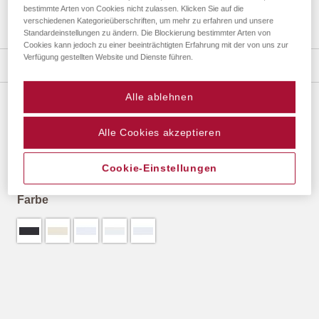
bestimmte Arten von Cookies nicht zulassen. Klicken Sie auf die
verschiedenen Kategorieüberschriften, um mehr zu erfahren und unsere
Standardeinstellungen zu ändern. Die Blockierung bestimmter Arten von
Zum
Cookies kann jedoch zu einer beeinträchtigten Erfahrung mit der von uns zur
Anfang
Verfügung gestellten Website und Dienste führen.
Details
der
Bildergalerie
Alle ablehnen
springen
PASSEPARTOUT GROSSBOGEN
Alle Cookies akzeptieren
31,90 €
*
Cookie-Einstellungen
Farbe
31,90 €
*