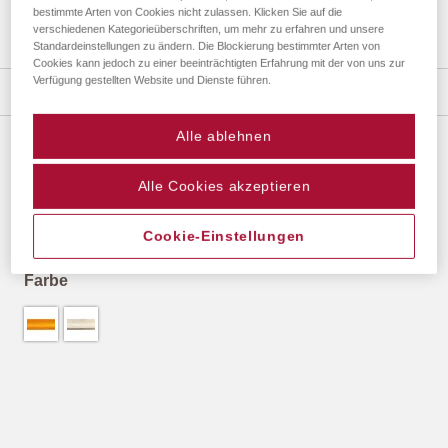
bestimmte Arten von Cookies nicht zulassen. Klicken Sie auf die
verschiedenen Kategorieüberschriften, um mehr zu erfahren und unsere
Standardeinstellungen zu ändern. Die Blockierung bestimmter Arten von
Zum
Cookies kann jedoch zu einer beeinträchtigten Erfahrung mit der von uns zur
Anfang
Verfügung gestellten Website und Dienste führen.
Details
der
Bildergalerie
Alle ablehnen
springen
VIGO ZUSCHNITTSERVICE (3484)
Alle Cookies akzeptieren
10,47 €
*
Cookie-Einstellungen
Farbe
10,47 €
*