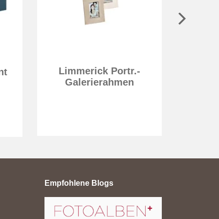
Limmerick Portr.-
nt
Fot
Galerierahmen
Ex
Empfohlene Blogs