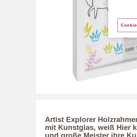
Cookie
Zum
Anfang
der
Bildergalerie
Artist Explorer Holzrahme
springen
mit Kunstglas, weiß Hier 
und große Meister ihre Ku