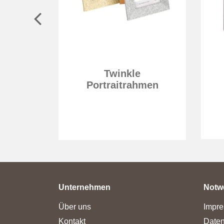
eding
Twinkle
Portraitrahmen
Unternehmen
Notw
Über uns
Impr
Kontakt
Daten