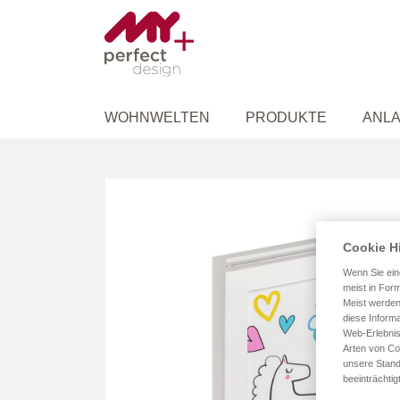
WOHNWELTEN
PRODUKTE
ANLA
Zum
Ende
der
Bildergalerie
Cookie H
springen
Wenn Sie ein
meist in Form
Meist werden
diese Informa
Web-Erlebnis
Arten von Co
unsere Stand
beeinträchtig