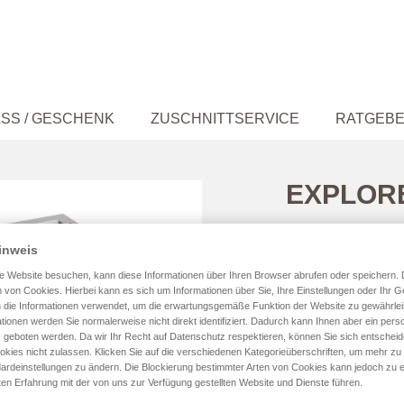
SS / GESCHENK
ZUSCHNITTSERVICE
RATGEB
EXPLOR
inweis
e Website besuchen, kann diese Informationen über Ihren Browser abrufen oder speichern. 
Größe
 von Cookies. Hierbei kann es sich um Informationen über Sie, Ihre Einstellungen oder Ihr G
 die Informationen verwendet, um die erwartungsgemäße Funktion der Website zu gewährlei
tionen werden Sie normalerweise nicht direkt identifiziert. Dadurch kann Ihnen aber ein perso
 geboten werden. Da wir Ihr Recht auf Datenschutz respektieren, können Sie sich entschei
okies nicht zulassen. Klicken Sie auf die verschiedenen Kategorieüberschriften, um mehr zu
ardeinstellungen zu ändern. Die Blockierung bestimmter Arten von Cookies kann jedoch zu e
Farbe
ten Erfahrung mit der von uns zur Verfügung gestellten Website und Dienste führen.