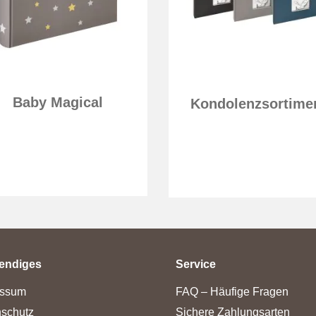
Baby Magical
Kondolenzsortime
endiges
Service
essum
FAQ – Häufige Fragen
schutz
Sichere Zahlungsarten