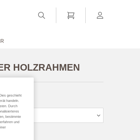
Suchen
Mein Warenkorb
account
ER
ER HOLZRAHMEN
ab
32,90 €
*
Dies geschieht
erät handeln.
sten. Durch
nalisierteres
den, bestimmte
 erfahren und
iner