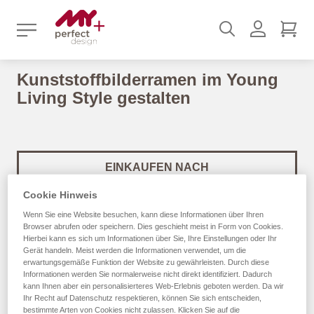
Suchen
Benutz
Mei
Kunststoffbilderramen im Young
Living Style gestalten
EINKAUFEN NACH
Cookie Hinweis
In
Sortieren nach
Wenn Sie eine Website besuchen, kann diese Informationen über Ihren
abs
Browser abrufen oder speichern. Dies geschieht meist in Form von Cookies.
Rei
Hierbei kann es sich um Informationen über Sie, Ihre Einstellungen oder Ihr
Gerät handeln. Meist werden die Informationen verwendet, um die
Jetzt gestalten
Jetzt gestalten
erwartungsgemäße Funktion der Website zu gewährleisten. Durch diese
Informationen werden Sie normalerweise nicht direkt identifiziert. Dadurch
kann Ihnen aber ein personalisierteres Web-Erlebnis geboten werden. Da wir
Ihr Recht auf Datenschutz respektieren, können Sie sich entscheiden,
bestimmte Arten von Cookies nicht zulassen. Klicken Sie auf die