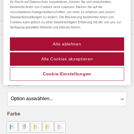
Ihr Recht auf Datenschutz respektieren, können Sie sich entscheiden,
bestimmte Arten von Cookies nicht zulassen. Klicken Sie auf die
verschiedenen Kategorieüberschriften, um mehr zu erfahren und unsere
Zum
Standardeinstellungen zu ändern. Die Blockierung bestimmter Arten von
Cookies kann jedoch zu einer beeinträchtigten Erfahrung mit der von uns zur
Anfang
Details
Verfügung gestellten Website und Dienste führen.
der
Bildergalerie
springen
Alle ablehnen
EXPLORER KINDER
ab
29,90 €
*
Alle Cookies akzeptieren
Cookie-Einstellungen
Größe
Farbe