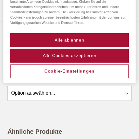
bestimmte Arten von Cookies nicht zulassen. Klicken Sie auf die
verschiedenen Kategorieüberschriften, um mehr zu erfahren und unsere
Standardeinstellungen zu ändern. Die Blockierung bestimmter Arten von
Zum
Cookies kann jedoch zu einer beeinträchtigten Erfahrung mit der von uns zur
Verfügung gestellten Website und Dienste führen.
Anfang
Details
der
Bildergalerie
Alle ablehnen
springen
DIJON PORTRAITRAHMEN
Alle Cookies akzeptieren
ab
19,45 €
*
Cookie-Einstellungen
Größe
Ähnliche Produkte