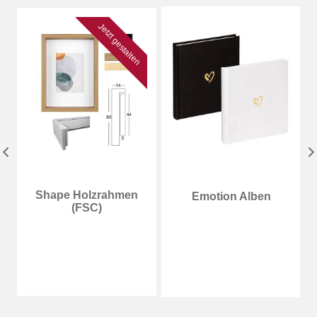
Jetzt gestalten
e
Shape Holzrahmen
Emotion Alben
(FSC)