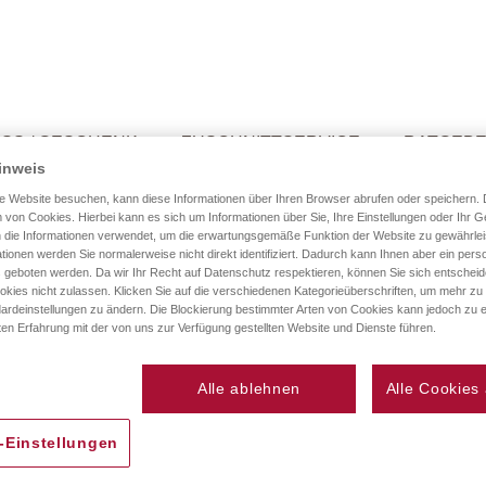
SS / GESCHENK
ZUSCHNITTSERVICE
RATGEB
inweis
e Website besuchen, kann diese Informationen über Ihren Browser abrufen oder speichern. 
 von Cookies. Hierbei kann es sich um Informationen über Sie, Ihre Einstellungen oder Ihr G
 die Informationen verwendet, um die erwartungsgemäße Funktion der Website zu gewährlei
tionen werden Sie normalerweise nicht direkt identifiziert. Dadurch kann Ihnen aber ein perso
 geboten werden. Da wir Ihr Recht auf Datenschutz respektieren, können Sie sich entschei
okies nicht zulassen. Klicken Sie auf die verschiedenen Kategorieüberschriften, um mehr zu
ardeinstellungen zu ändern. Die Blockierung bestimmter Arten von Cookies kann jedoch zu e
ten Erfahrung mit der von uns zur Verfügung gestellten Website und Dienste führen.
Neue Kunden
Alle ablehnen
Alle Cookies
einer E-Mail-Adresse an.
Ein Konto zu erstellen ha
mehr als eine Adresse sp
-Einstellungen