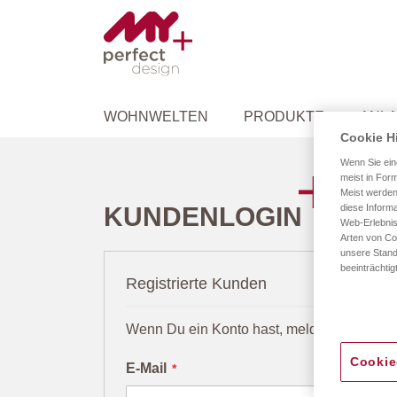
WOHNWELTEN
PRODUKTE
ANLA
Cookie H
Wenn Sie ein
meist in Form
Meist werden
KUNDENLOGIN
diese Informa
Web-Erlebnis
Arten von Co
unsere Stand
beeinträchtig
Registrierte Kunden
Wenn Du ein Konto hast, melde Dich mit D
Cookie
E-Mail