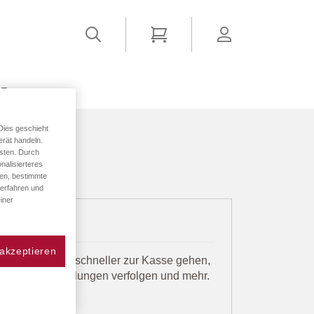
Suchen
Mein Warenkorb
account
ER
Dies geschieht
erät handeln.
sten. Durch
nalisierteres
den, bestimmte
 erfahren und
iner
 akzeptieren
t viele Vorteile: schneller zur Kasse gehen,
eichern, Bestellungen verfolgen und mehr.