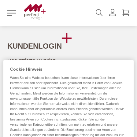
Suchen
Benutz
Mei
KUNDENLOGIN
Registrierte Kunden
Cookie Hinweis
Wenn Du ein Konto hast, melde Dich mit Deiner E-Mail-
Wenn Sie eine Website besuchen, kann diese Informationen über Ihren
Adresse an.
Browser abrufen oder speichern. Dies geschieht meist in Form von Cookies.
Hierbei kann es sich um Informationen über Sie, Ihre Einstellungen oder Ihr
Gerät handeln. Meist werden die Informationen verwendet, um die
E-Mail
erwartungsgemäße Funktion der Website zu gewährleisten. Durch diese
Informationen werden Sie normalerweise nicht direkt identifiziert. Dadurch
kann Ihnen aber ein personalisierteres Web-Erlebnis geboten werden. Da wir
Ihr Recht auf Datenschutz respektieren, können Sie sich entscheiden,
bestimmte Arten von Cookies nicht zulassen. Klicken Sie auf die
verschiedenen Kategorieüberschriften, um mehr zu erfahren und unsere
Passwort
Standardeinstellungen zu ändern. Die Blockierung bestimmter Arten von
Cookies kann jedoch zu einer beeinträchtigten Erfahrung mit der von uns zur