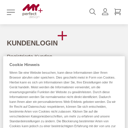
Suchen
Benutz
Mei
KUNDENLOGIN
Registrierte Kunden
Cookie Hinweis
Wenn Du ein Konto hast, melde Dich mit Deiner E-Mail-
Wenn Sie eine Website besuchen, kann diese Informationen über Ihren
Adresse an.
Browser abrufen oder speichern. Dies geschieht meist in Form von Cookies.
Hierbei kann es sich um Informationen über Sie, Ihre Einstellungen oder Ihr
Gerät handeln. Meist werden die Informationen verwendet, um die
E-Mail
erwartungsgemäße Funktion der Website zu gewährleisten. Durch diese
Informationen werden Sie normalerweise nicht direkt identifiziert. Dadurch
kann Ihnen aber ein personalisierteres Web-Erlebnis geboten werden. Da wir
Ihr Recht auf Datenschutz respektieren, können Sie sich entscheiden,
bestimmte Arten von Cookies nicht zulassen. Klicken Sie auf die
verschiedenen Kategorieüberschriften, um mehr zu erfahren und unsere
Passwort
Standardeinstellungen zu ändern. Die Blockierung bestimmter Arten von
Cookies kann jedoch zu einer beeinträchtigten Erfahrung mit der von uns zur