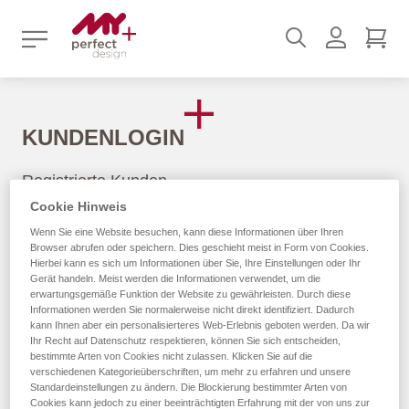
Suchen
Benutz
Mei
KUNDENLOGIN
Registrierte Kunden
Cookie Hinweis
Wenn Du ein Konto hast, melde Dich mit Deiner E-Mail-
Wenn Sie eine Website besuchen, kann diese Informationen über Ihren
Adresse an.
Browser abrufen oder speichern. Dies geschieht meist in Form von Cookies.
Hierbei kann es sich um Informationen über Sie, Ihre Einstellungen oder Ihr
Gerät handeln. Meist werden die Informationen verwendet, um die
E-Mail
erwartungsgemäße Funktion der Website zu gewährleisten. Durch diese
Informationen werden Sie normalerweise nicht direkt identifiziert. Dadurch
kann Ihnen aber ein personalisierteres Web-Erlebnis geboten werden. Da wir
Ihr Recht auf Datenschutz respektieren, können Sie sich entscheiden,
bestimmte Arten von Cookies nicht zulassen. Klicken Sie auf die
verschiedenen Kategorieüberschriften, um mehr zu erfahren und unsere
Passwort
Standardeinstellungen zu ändern. Die Blockierung bestimmter Arten von
Cookies kann jedoch zu einer beeinträchtigten Erfahrung mit der von uns zur