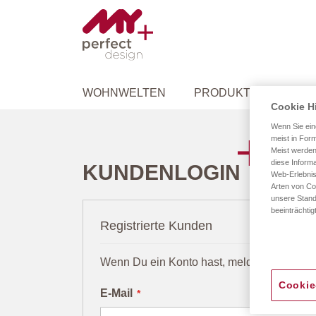
WOHNWELTEN
PRODUKTE
ANLA
Cookie H
Wenn Sie ein
meist in Form
Meist werden
diese Informa
KUNDENLOGIN
Web-Erlebnis
Arten von Co
unsere Stand
beeinträchtig
Registrierte Kunden
Wenn Du ein Konto hast, melde Dich mit D
Cookie
E-Mail