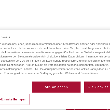
SS / GESCHENK
ZUSCHNITTSERVICE
RATGEB
inweis
e Website besuchen, kann diese Informationen über Ihren Browser abrufen oder speichern. 
 von Cookies. Hierbei kann es sich um Informationen über Sie, Ihre Einstellungen oder Ihr G
 die Informationen verwendet, um die erwartungsgemäße Funktion der Website zu gewährlei
tionen werden Sie normalerweise nicht direkt identifiziert. Dadurch kann Ihnen aber ein perso
 geboten werden. Da wir Ihr Recht auf Datenschutz respektieren, können Sie sich entschei
okies nicht zulassen. Klicken Sie auf die verschiedenen Kategorieüberschriften, um mehr zu
ardeinstellungen zu ändern. Die Blockierung bestimmter Arten von Cookies kann jedoch zu e
ten Erfahrung mit der von uns zur Verfügung gestellten Website und Dienste führen.
Neue Kunden
Alle ablehnen
Alle Cookies
einer E-Mail-Adresse an.
Ein Konto zu erstellen ha
mehr als eine Adresse sp
-Einstellungen