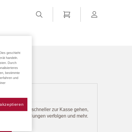
Suchen
Mein Warenkorb
account
ER
Dies geschieht
erät handeln.
sten. Durch
nalisierteres
den, bestimmte
 erfahren und
iner
 akzeptieren
t viele Vorteile: schneller zur Kasse gehen,
eichern, Bestellungen verfolgen und mehr.