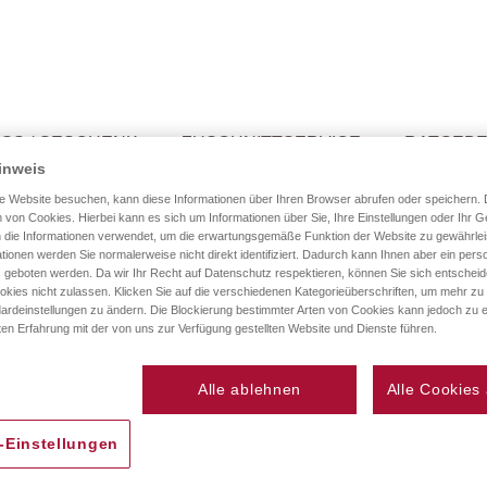
SS / GESCHENK
ZUSCHNITTSERVICE
RATGEB
inweis
e Website besuchen, kann diese Informationen über Ihren Browser abrufen oder speichern. 
 von Cookies. Hierbei kann es sich um Informationen über Sie, Ihre Einstellungen oder Ihr G
 die Informationen verwendet, um die erwartungsgemäße Funktion der Website zu gewährlei
tionen werden Sie normalerweise nicht direkt identifiziert. Dadurch kann Ihnen aber ein perso
 geboten werden. Da wir Ihr Recht auf Datenschutz respektieren, können Sie sich entschei
okies nicht zulassen. Klicken Sie auf die verschiedenen Kategorieüberschriften, um mehr zu
ardeinstellungen zu ändern. Die Blockierung bestimmter Arten von Cookies kann jedoch zu e
ten Erfahrung mit der von uns zur Verfügung gestellten Website und Dienste führen.
Neue Kunden
Alle ablehnen
Alle Cookies
einer E-Mail-Adresse an.
Ein Konto zu erstellen ha
mehr als eine Adresse sp
-Einstellungen