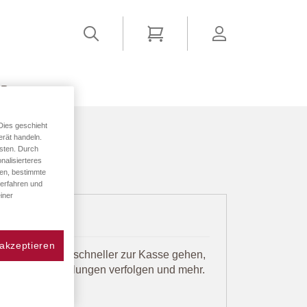
Suchen
Mein Warenkorb
account
ER
Dies geschieht
erät handeln.
sten. Durch
nalisierteres
den, bestimmte
 erfahren und
iner
 akzeptieren
t viele Vorteile: schneller zur Kasse gehen,
eichern, Bestellungen verfolgen und mehr.