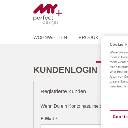
WOHNWELTEN
PRODUKTE
ANLA
Cookie H
Wenn Sie ein
meist in Form
Meist werden
KUNDENLOGIN
diese Informa
Web-Erlebnis
Arten von Co
unsere Stand
beeinträchtig
Registrierte Kunden
Wenn Du ein Konto hast, melde Dich mit D
Cookie
E-Mail