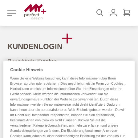
Suchen
Benutz
Mei
KUNDENLOGIN
Registrierte Kunden
Cookie Hinweis
Wenn Du ein Konto hast, melde Dich mit Deiner E-Mail-
Wenn Sie eine Website besuchen, kann diese Informationen über Ihren
Adresse an.
Browser abrufen oder speichern. Dies geschieht meist in Form von Cookies.
Hierbei kann es sich um Informationen über Sie, Ihre Einstellungen oder Ihr
Gerät handeln. Meist werden die Informationen verwendet, um die
E-Mail
erwartungsgemäße Funktion der Website zu gewährleisten. Durch diese
Informationen werden Sie normalerweise nicht direkt identifiziert. Dadurch
kann Ihnen aber ein personalisierteres Web-Erlebnis geboten werden. Da wir
Ihr Recht auf Datenschutz respektieren, können Sie sich entscheiden,
bestimmte Arten von Cookies nicht zulassen. Klicken Sie auf die
verschiedenen Kategorieüberschriften, um mehr zu erfahren und unsere
Passwort
Standardeinstellungen zu ändern. Die Blockierung bestimmter Arten von
Cookies kann jedoch zu einer beeinträchtigten Erfahrung mit der von uns zur