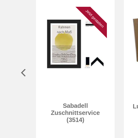
Jetzt gestalten
Sabadell
ream
L
Zuschnittservice
(3514)