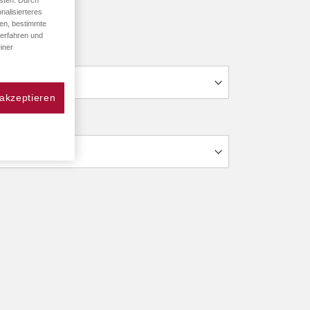
sten. Durch
nalisierteres
den, bestimmte
 erfahren und
iner
 akzeptieren