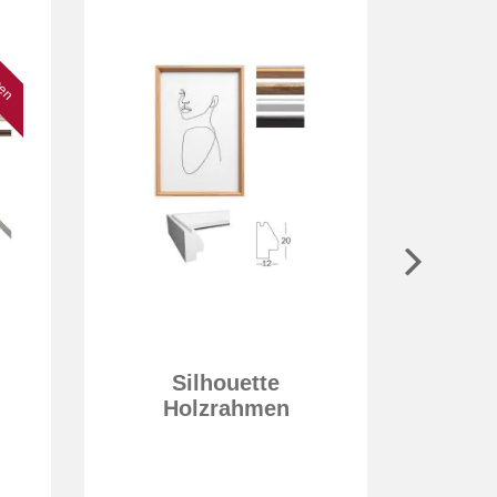
lten
Silhouette
Holzrahmen
Por