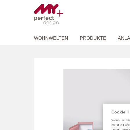
WOHNWELTEN
PRODUKTE
ANLA
Zum
Ende
der
Bildergalerie
springen
Cookie H
Wenn Sie ein
meist in Form