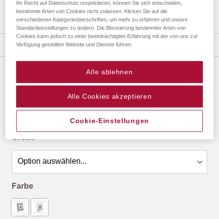
Ihr Recht auf Datenschutz respektieren, können Sie sich entscheiden,
bestimmte Arten von Cookies nicht zulassen. Klicken Sie auf die
verschiedenen Kategorieüberschriften, um mehr zu erfahren und unsere
Zum
Standardeinstellungen zu ändern. Die Blockierung bestimmter Arten von
Cookies kann jedoch zu einer beeinträchtigten Erfahrung mit der von uns zur
Anfang
Details
Verfügung gestellten Website und Dienste führen.
der
Bildergalerie
springen
Alle ablehnen
SIMPLIFY PORTRAITRAHMEN
ab
17,94 €
*
Alle Cookies akzeptieren
Cookie-Einstellungen
Größe
Farbe