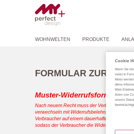
WOHNWELTEN
PRODUKTE
ANLA
Cookie H
Wenn Sie ein
FORMULAR ZUR WID
meist in Form
Meist werden
diese Informa
Web-Erlebnis
Muster-Widerrufsformular
Arten von Co
unsere Stand
beeinträchtig
Nach neuem Recht muss der Verbraucher außerd
verwechseln mit Widerrufsbelehrung und muss
Verbraucher auf einem dauerhaften Datenträger 
sodass der Verbraucher die Widerrufsbelehru