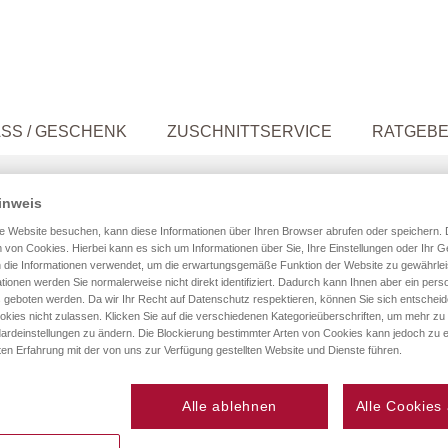
SS / GESCHENK
ZUSCHNITTSERVICE
RATGEB
inweis
e Website besuchen, kann diese Informationen über Ihren Browser abrufen oder speichern. 
ERRUFSBELEHRUNG
 von Cookies. Hierbei kann es sich um Informationen über Sie, Ihre Einstellungen oder Ihr G
 die Informationen verwendet, um die erwartungsgemäße Funktion der Website zu gewährlei
tionen werden Sie normalerweise nicht direkt identifiziert. Dadurch kann Ihnen aber ein perso
 geboten werden. Da wir Ihr Recht auf Datenschutz respektieren, können Sie sich entschei
okies nicht zulassen. Klicken Sie auf die verschiedenen Kategorieüberschriften, um mehr zu
ardeinstellungen zu ändern. Die Blockierung bestimmter Arten von Cookies kann jedoch zu e
ten Erfahrung mit der von uns zur Verfügung gestellten Website und Dienste führen.
em vor Abgabe seiner Bestellung über das Muster-Widerrufsfor
 unabhängig von der Art der Belehrung stets verwendet werde
zur Verfügung gestellt werden. Es bietet sich an, dieses unter
Alle ablehnen
Alle Cookies
ng und das Widerrufs-Formular zusammen in einem Dokument er