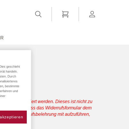
Suchen
Mein Warenkorb
account
ER
Dies geschieht
erät handeln.
sten. Durch
nalisierteres
den, bestimmte
 erfahren und
iner
mular informiert werden. Dieses ist nicht zu
n. Außerdem muss das Widerrufsformular dem
halb der Widerrufsbelehrung mit aufzuführen,
 akzeptieren
hält.