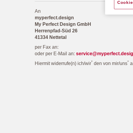
Cookie
An
myperfect.design
My Perfect Design GmbH
Herrenpfad-Süd 26
41334 Nettetal
per Fax an:
oder per E-Mail an:
service
@
myperfect.desi
*
*
Hiermit widerrufe(n) ich/wir
den von mir/uns
a