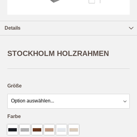
Zum
Anfang
Details
der
Bildergalerie
springen
STOCKHOLM HOLZRAHMEN
ab
16,44 €
*
Größe
Farbe