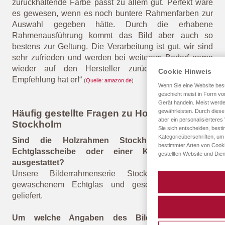
zurückhaltende Farbe passt zu allem gut. Perfekt wäre
es gewesen, wenn es noch buntere Rahmenfarben zur
Auswahl gegeben hätte. Durch die erhabene
Rahmenausführung kommt das Bild aber auch so
bestens zur Geltung. Die Verarbeitung ist gut, wir sind
sehr zufrieden und werden bei weiterem Bedarf gerne
wieder auf den Hersteller zurückgreifen. Unsere
Cookie Hinweis
Empfehlung hat er!“
(
Quelle: amazon.de
)
Wenn Sie eine Website besu
geschieht meist in Form von
Gerät handeln. Meist werd
Häufig gestellte Fragen zu Holzrahmen
gewährleisten. Durch diese 
aber ein personalisiertere
Stockholm
Sie sich entscheiden, best
Kategorieüberschriften, um
Sind die Holzrahmen Stockholm mit einer
bestimmter Arten von Cooki
Echtglasscheibe oder einer Kunststoffscheibe
gestellten Website und Dien
ausgestattet?
Unsere Bilderrahmenserie Stockholm wird mit
gewaschenem Echtglas und geschliffenen Kanten
geliefert.
Um welche Angaben des Bilderrahmenmaßes