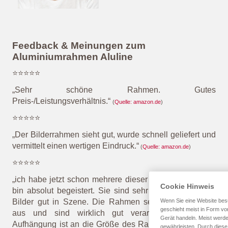
Feedback & Meinungen zum
Aluminiumrahmen Aluline
⭐⭐⭐⭐⭐
„Sehr schöne Rahmen. Gutes
Preis-/Leistungsverhältnis.“
(
Quelle: amazon.de
)
⭐⭐⭐⭐⭐
„Der Bilderrahmen sieht gut, wurde schnell geliefert und
vermittelt einen wertigen Eindruck
.“
(
Quelle: amazon.de
)
⭐⭐⭐⭐⭐
„ich habe jetzt schon mehrere dieser Bilderrahmen und
Cookie Hinweis
bin absolut begeistert. Sie sind sehr stabil und setzen
Wenn Sie eine Website besu
Bilder gut in Szene. Die Rahmen sehen einfach edel
geschieht meist in Form von
aus und sind wirklich gut verarbeitet. Auch die
Gerät handeln. Meist werd
Aufhängung ist an die Größe des Rahmens angepasst,
gewährleisten. Durch diese 