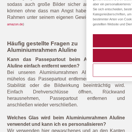
sodass auch große Bilder sicher angebracht werden
aber ein personalisiertere
Sie sich entscheiden, best
können ohne dass man Angst haben muss, dass der
Kategorieüberschriften, um
Rahmen unter seinem eigenen Gewicht versagt.“
(
Quelle:
bestimmter Arten von Cooki
gestellten Website und Dien
amazon.de
)
Häufig gestellte Fragen zu
Aluminiumrahmen Aluline
Kann das Passepartout beim Aluminiumrahmen
Aluline einfach entfernt werden?
Bei unseren Aluminiumrahmen Aluline kannst Du
mühelos das Passepartout entfernen, ohne dass die
Stabilität oder die Bildwirkung beeinträchtig wird.
Einfach Drehverschlüsse öffnen, Rückwand
herausnehmen, Passepartout entfernen und
anschließen wieder verschließen.
Welches Glas wird beim Aluminiumrahmen Aluline
verwendet und kann ich es personalisieren?
Wir verwenden hier gewaschenes und an den Kanten