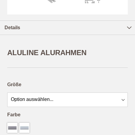
Zum
Anfang
Details
der
Bildergalerie
springen
ALULINE ALURAHMEN
ab
27,85 €
*
Größe
Farbe