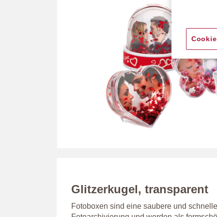
Cookie
Zum
Anfang
der
Bildergalerie
Glitzerkugel, transparent
springen
Fotoboxen sind eine saubere und schnelle
Fotoarchivierung und werden als formsc