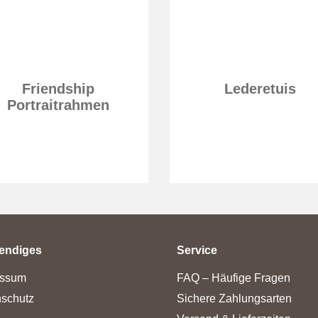
Friendship
Lederetuis
Portraitrahmen
endiges
Service
essum
FAQ – Häufige Fragen
schutz
Sichere Zahlungsarten