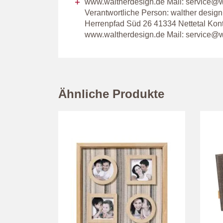
www.waltherdesign.de Mail: service@w
Verantwortliche Person: walther desi
Herrenpfad Süd 26 41334 Nettetal Kon
www.waltherdesign.de Mail: service@w
Ähnliche Produkte
tzt gestalten