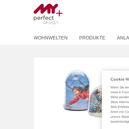
WOHNWELTEN
PRODUKTE
ANLA
Zum
Ende
der
Bildergalerie
Cookie H
springen
Wenn Sie ein
meist in Form
Meist werden
diese Informa
Web-Erlebnis
Arten von Co
unsere Stand
beeinträchtig