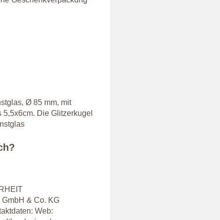
stglas, Ø 85 mm, mit
 5,5x6cm. Die Glitzerkugel
unstglas
ich?
ERHEIT
ign GmbH & Co. KG
taktdaten: Web: