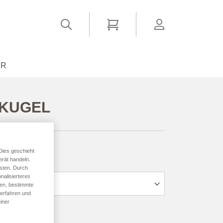
Suchen
Mein Warenkorb
account
ER
RKUGEL
ab
15,84 €
*
Dies geschieht
erät handeln.
sten. Durch
nalisierteres
den, bestimmte
 erfahren und
iner