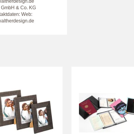
altherdesign.de
gn GmbH & Co. KG
taktdaten: Web:
altherdesign.de