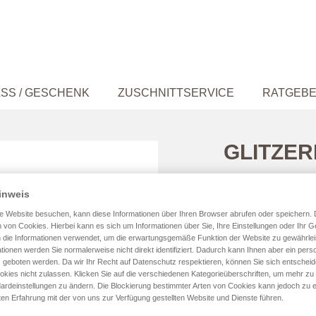
SS / GESCHENK
ZUSCHNITTSERVICE
RATGEB
GLITZE
inweis
e Website besuchen, kann diese Informationen über Ihren Browser abrufen oder speichern. 
Größe
 von Cookies. Hierbei kann es sich um Informationen über Sie, Ihre Einstellungen oder Ihr G
 die Informationen verwendet, um die erwartungsgemäße Funktion der Website zu gewährlei
tionen werden Sie normalerweise nicht direkt identifiziert. Dadurch kann Ihnen aber ein perso
 geboten werden. Da wir Ihr Recht auf Datenschutz respektieren, können Sie sich entschei
okies nicht zulassen. Klicken Sie auf die verschiedenen Kategorieüberschriften, um mehr zu
ardeinstellungen zu ändern. Die Blockierung bestimmter Arten von Cookies kann jedoch zu e
Farbe
ten Erfahrung mit der von uns zur Verfügung gestellten Website und Dienste führen.