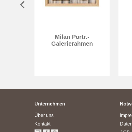
Milan Portr.-
vice
Galerierahmen
Unternehmen
Notw
Über uns
Impr
Kontakt
Daten