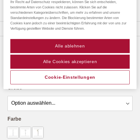
Ihr Recht auf Datenschutz respektieren, können Sie sich entscheiden,
bestimmte Arten von Cookies nicht zulassen. Klicken Sie auf die
verschiedenen Kategorieüberschriften, um mehr zu erfahren und unsere
Zum
Standardeinstellungen zu ändern. Die Blockierung bestimmter Arten von
Cookies kann jedoch zu einer beeinträchtigten Erfahrung mit der von uns zur
Anfang
Details
Verfügung gestellten Website und Dienste führen.
der
Bildergalerie
springen
Alle ablehnen
KINDER FOTOSEILE
ab
13,94 €
*
Alle Cookies akzeptieren
Cookie-Einstellungen
Größe
Farbe