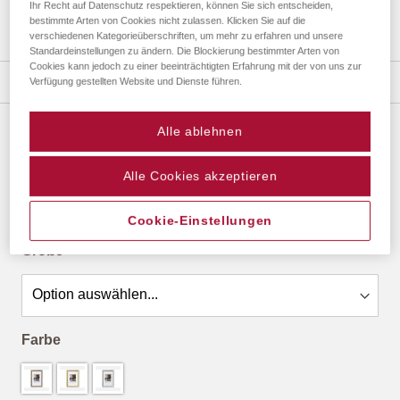
Ihr Recht auf Datenschutz respektieren, können Sie sich entscheiden,
bestimmte Arten von Cookies nicht zulassen. Klicken Sie auf die
verschiedenen Kategorieüberschriften, um mehr zu erfahren und unsere
Zum
Standardeinstellungen zu ändern. Die Blockierung bestimmter Arten von
Cookies kann jedoch zu einer beeinträchtigten Erfahrung mit der von uns zur
Anfang
Details
Verfügung gestellten Website und Dienste führen.
der
Bildergalerie
springen
Alle ablehnen
LOUNGE PS-RAHMEN
ab
12,94 €
*
Alle Cookies akzeptieren
Cookie-Einstellungen
Größe
Farbe