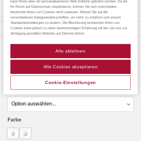
kann Ihnen aber ein personalisierteres Web-Erlebnis geboten werden. Da wir
Ihr Recht auf Datenschutz respektieren, können Sie sich entscheiden,
bestimmte Arten von Cookies nicht zulassen. Klicken Sie auf die
Zum
verschiedenen Kategorieüberschriften, um mehr zu erfahren und unsere
Standardeinstellungen zu ändern. Die Blockierung bestimmter Arten von
Anfang
Details
Cookies kann jedoch zu einer beeinträchtigten Erfahrung mit der von uns zur
der
Verfügung gestellten Website und Dienste führen.
Bildergalerie
springen
Alle ablehnen
KLEBEPROGRAMM
ab
10,64 €
*
Alle Cookies akzeptieren
Cookie-Einstellungen
Größe
Farbe