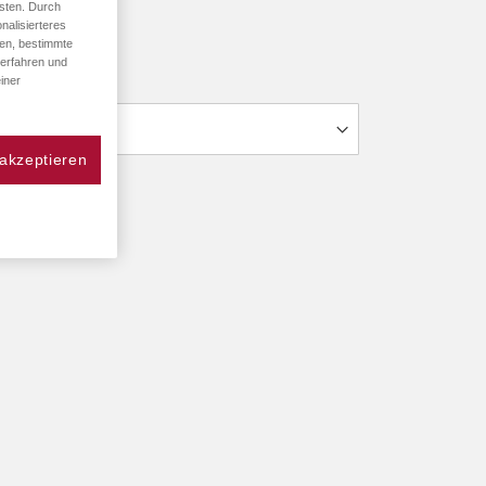
sten. Durch
nalisierteres
den, bestimmte
 erfahren und
iner
 akzeptieren