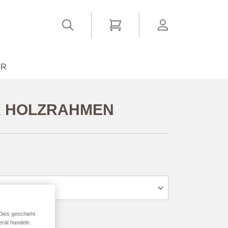
Suchen
Mein Warenkorb
account
ER
 HOLZRAHMEN
ab
24,94 €
*
Dies geschieht
erät handeln.