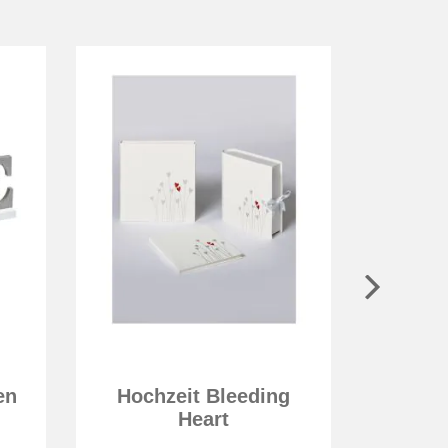
en
Hochzeit Bleeding
Zus
Heart