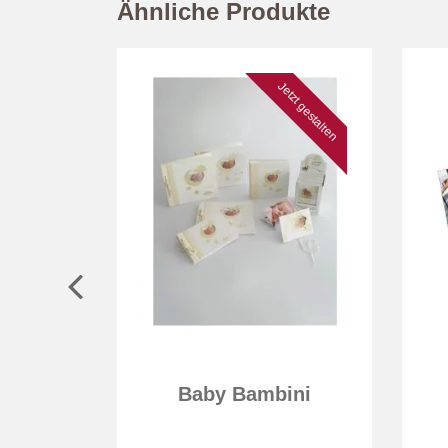
Ähnliche Produkte
Jetzt gestalten
Baby Bambini
timent